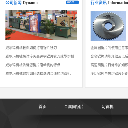
CORONET皇冠锯片——非标定制产品
公司新闻
Dynamic
行业资讯
Informatio
威尔玛机械教你如何打磨锯片铣刀
金属圆锯片的使用注意
威尔玛机械探讨淬火高速钢锯片铣刀成型切割
合金锯片功能介绍及以
威尔玛机械告诉您锯片磨齿机的特点
高速钢锯片日常维护知
威尔玛机械教您如何选择选购合适的切管机
冷切锯片与热切锯片分
首页
-
金属圆锯片
-
切管机
-